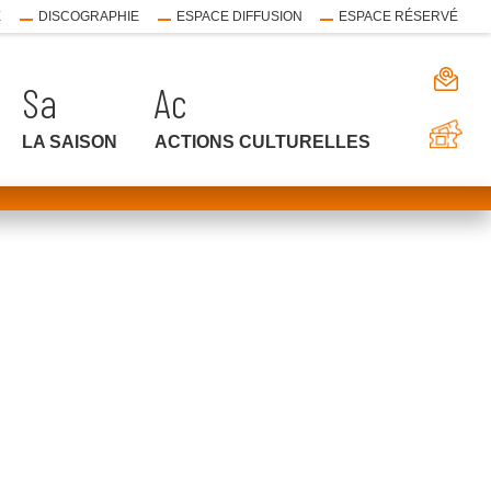
E
DISCOGRAPHIE
ESPACE DIFFUSION
ESPACE RÉSERVÉ
LA SAISON
ACTIONS CULTURELLES
FE
FE
FE
LE
LE
LE
ME
ME
ME
ouvrir
le
sous-
menu