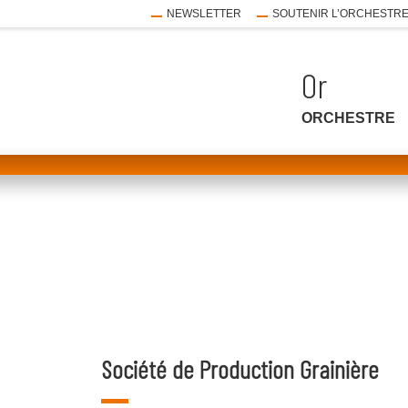
NEWSLETTER
SOUTENIR L’ORCHESTR
ORCHESTRE
ouvrir
le
sous-
menu
ouvrir
le
sous-
Société de Production Grainière
menu