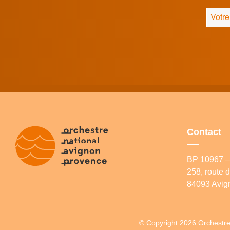
Contact
BP 10967 – 
258, route
84093 Avig
© Copyright 2026 Orchestre