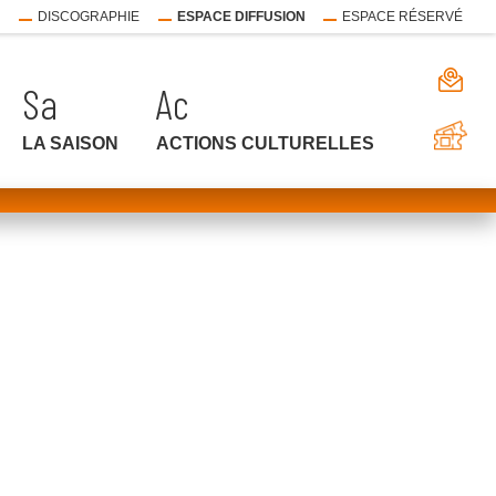
E
DISCOGRAPHIE
ESPACE DIFFUSION
ESPACE RÉSERVÉ
LA SAISON
ACTIONS CULTURELLES
FE
FE
FE
LE
LE
LE
ME
ME
ME
ouvrir
le
sous-
menu