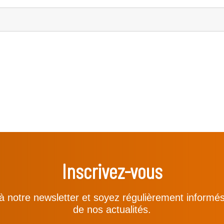
ouvrir
le
sous-
menu
Inscrivez-vous
à notre newsletter et soyez régulièrement informé
de nos actualités.