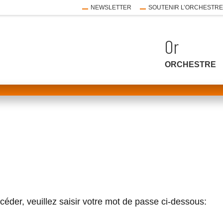
NEWSLETTER
SOUTENIR L’ORCHESTR
ORCHESTRE
ouvrir
le
sous-
menu
ouvrir
le
sous-
éder, veuillez saisir votre mot de passe ci-dessous:
menu