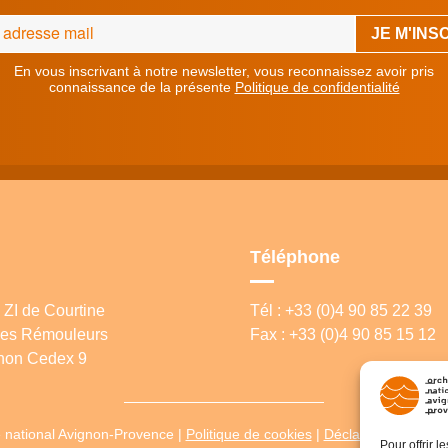
En vous inscrivant à notre newsletter, vous reconnaissez avoir pris
connaissance de la présente
Politique de confidentialité
Téléphone
ZI de Courtine
Tél : +33 (0)4 90 85 22 39
 des Rémouleurs
Fax : +33 (0)4 90 85 15 12
non Cedex 9
 national Avignon-Provence |
Politique de cookies
|
Déclaration de confi
Pour offrir 