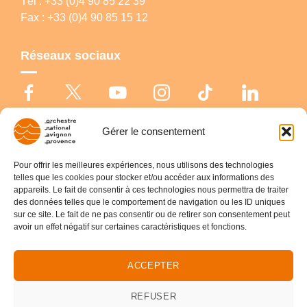
Tél : +33 (0)4 90 85 22 39
Fax : +33 (0)4 90 85 15 12
Réseaux sociaux
Gérer le consentement
© Copyright 2026 Orchestre national Avignon-Provence |
Politique de
cookies
|
Déclaration de confidentialité
|
Mentions légales
Pour offrir les meilleures expériences, nous utilisons des technologies
telles que les cookies pour stocker et/ou accéder aux informations des
appareils. Le fait de consentir à ces technologies nous permettra de traiter
des données telles que le comportement de navigation ou les ID uniques
sur ce site. Le fait de ne pas consentir ou de retirer son consentement peut
avoir un effet négatif sur certaines caractéristiques et fonctions.
ACCEPTER
REFUSER