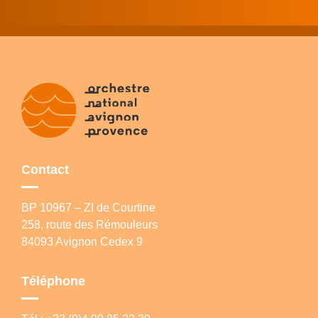
Contact
BP 10967 – ZI de Courtine
258, route des Rémouleurs
84093 Avignon Cedex 9
Téléphone