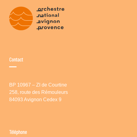
Contact
BP 10967 – ZI de Courtine
258, route des Rémouleurs
84093 Avignon Cedex 9
Téléphone